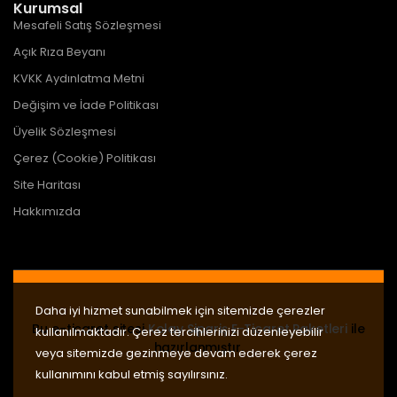
Kurumsal
Mesafeli Satış Sözleşmesi
Açık Rıza Beyanı
KVKK Aydınlatma Metni
Değişim ve İade Politikası
Üyelik Sözleşmesi
Çerez (Cookie) Politikası
Site Haritası
Hakkımızda
Daha iyi hizmet sunabilmek için sitemizde çerezler
Bu e-ticaret sitesi
Kolay Sipariş E-Ticaret Paketleri
ile
kullanılmaktadır. Çerez tercihlerinizi düzenleyebilir
hazırlanmıştır.
veya sitemizde gezinmeye devam ederek çerez
kullanımını kabul etmiş sayılırsınız.